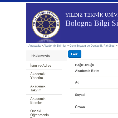
YILDIZ TEKNİK ÜNİV
Bologna Bilgi S
Anasayfa
»
Akademik Birimler
»
Gemi İnşaatı ve Denizcilik Fakültesi
Hakkımızda
Bağlı Olduğu
İsim ve Adres
Akademik Birim
Akademik
Yönetim
Ad
Akademik
Takvim
Soyad
Akademik
Birimler
Ünvan
Önceki
Öğrenmenin