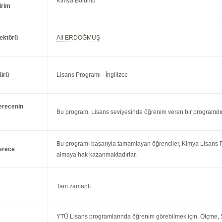
Kimya Bölümü
irim
ektörü
Ali ERDOĞMUŞ
ürü
Lisans Programı - İngilizce
erecenin
Bu program, Lisans seviyesinde öğrenim veren bir programdır
Bu programı başarıyla tamamlayan öğrenciler, Kimya Lisans P
erece
almaya hak kazanmaktadırlar.
Tam zamanlı
YTÜ Lisans programlarında öğrenim görebilmek için, Ölçme, 