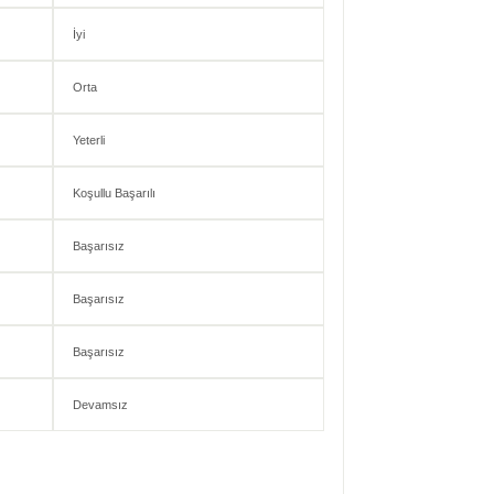
İyi
Orta
Yeterli
Koşullu Başarılı
Başarısız
Başarısız
Başarısız
Devamsız