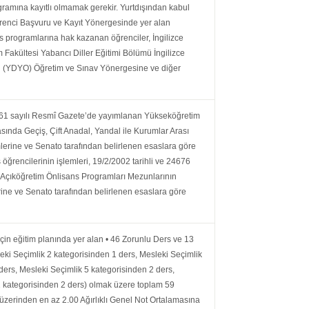
ramına kayıtlı olmamak gerekir. Yurtdışından kabul
ğrenci Başvuru ve Kayıt Yönergesinde yer alan
s programlarına hak kazanan öğrenciler, İngilizce
tim Fakültesi Yabancı Diller Eğitimi Bölümü İngilizce
u (YDYO) Öğretim ve Sınav Yönergesine ve diğer
7561 sayılı Resmî Gazete’de yayımlanan Yükseköğretim
ında Geçiş, Çift Anadal, Yandal ile Kurumlar Arası
mlerine ve Senato tarafından belirlenen esaslara göre
 öğrencilerinin işlemleri, 19/2/2002 tarihli ve 24676
 Açıköğretim Önlisans Programları Mezunlarının
ne ve Senato tarafından belirlenen esaslara göre
in eğitim planında yer alan • 46 Zorunlu Ders ve 13
eki Seçimlik 2 kategorisinden 1 ders, Mesleki Seçimlik
ders, Mesleki Seçimlik 5 kategorisinden 2 ders,
1 kategorisinden 2 ders) olmak üzere toplam 59
 üzerinden en az 2.00 Ağırlıklı Genel Not Ortalamasına