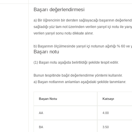
Başarı değerlendirmesi
a) Bir öğrencinin bir dersten sağlayacağı başarının değerlendir
sağladığı yüz tam not üzerinden verilen yarıyıl içi notu ile ya
verilen yarıyıl sonu notu dikkate alınır.
b) Başarının ölçülmesinde yarıyıl içi notunun ağırlığı % 60 ve y
Başarı notu
(1) Başarı notu aşağıda belirtildiği şekilde tespit edilir.
Bunun tespitinde bağıl değerlendirme yöntemi kullanılır.
a) Başarı notlarının anlamları aşağıdaki şekilde tanımlanır.
Başarı Notu
Katsayı
AA
4.00
BA
3.50