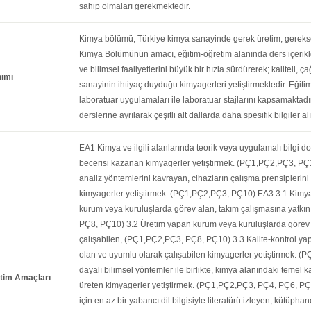
sahip olmaları gerekmektedir.
Kimya bölümü, Türkiye kimya sanayinde gerek üretim, gerekse k
Kimya Bölümünün amacı, eğitim-öğretim alanında ders içerikle
ve bilimsel faaliyetlerini büyük bir hızla sürdürerek; kaliteli, ç
nımı
sanayinin ihtiyaç duyduğu kimyagerleri yetiştirmektedir. Eğitim,
laboratuar uygulamaları ile laboratuar stajlarını kapsamaktadı
derslerine ayrılarak çeşitli alt dallarda daha spesifik bilgiler alı
EA1 Kimya ve ilgili alanlarında teorik veya uygulamalı bilgi 
becerisi kazanan kimyagerler yetiştirmek. (PÇ1,PÇ2,PÇ3, PÇ
analiz yöntemlerini kavrayan, cihazların çalışma prensiplerini
kimyagerler yetiştirmek. (PÇ1,PÇ2,PÇ3, PÇ10) EA3 3.1 Kimya il
kurum veya kuruluşlarda görev alan, takım çalışmasına yatkı
PÇ8, PÇ10) 3.2 Üretim yapan kurum veya kuruluşlarda görev a
çalışabilen, (PÇ1,PÇ2,PÇ3, PÇ8, PÇ10) 3.3 Kalite-kontrol ya
olan ve uyumlu olarak çalışabilen kimyagerler yetiştirmek. 
dayalı bilimsel yöntemler ile birlikte, kimya alanındaki teme
tim Amaçları
üreten kimyagerler yetiştirmek. (PÇ1,PÇ2,PÇ3, PÇ4, PÇ6, PÇ10
için en az bir yabancı dil bilgisiyle literatürü izleyen, kütüphan