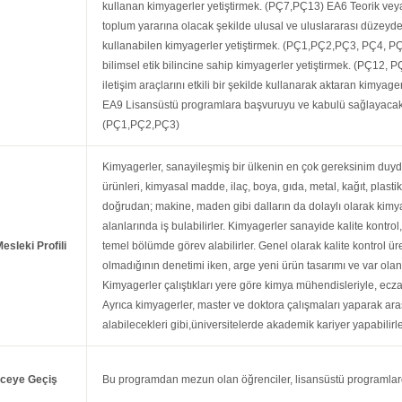
kullanan kimyagerler yetiştirmek. (PÇ7,PÇ13) EA6 Teorik veya
toplum yararına olacak şekilde ulusal ve uluslararası düzeyd
kullanabilen kimyagerler yetiştirmek. (PÇ1,PÇ2,PÇ3, PÇ4, P
bilimsel etik bilincine sahip kimyagerler yetiştirmek. (PÇ12, 
iletişim araçlarını etkili bir şekilde kullanarak aktaran kimy
EA9 Lisansüstü programlara başvuruyu ve kabulü sağlayacak bi
(PÇ1,PÇ2,PÇ3)
Kimyagerler, sanayileşmiş bir ülkenin en çok gereksinim duyduğ
ürünleri, kimyasal madde, ilaç, boya, gıda, metal, kağıt, plastik
doğrudan; makine, maden gibi dalların da dolaylı olarak kimya
alanlarında iş bulabilirler. Kimyagerler sanayide kalite kontro
esleki Profili
temel bölümde görev alabilirler. Genel olarak kalite kontrol ür
olmadığının denetimi iken, arge yeni ürün tasarımı ve var olan
Kimyagerler çalıştıkları yere göre kimya mühendisleriyle, eczacı
Ayrıca kimyagerler, master ve doktora çalışmaları yaparak ar
alabilecekleri gibi,üniversitelerde akademik kariyer yapabilirle
eceye Geçiş
Bu programdan mezun olan öğrenciler, lisansüstü programlar