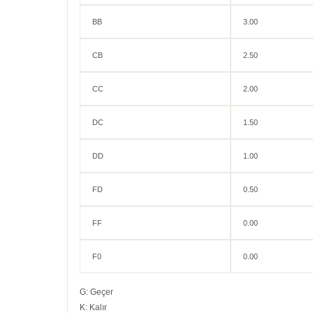
BB
3.00
CB
2.50
CC
2.00
DC
1.50
DD
1.00
FD
0.50
FF
0.00
F0
0.00
G: Geçer
K: Kalır