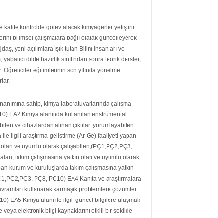
alite kontrolde görev alacak kimyagerler yetiştirir.
rini bilimsel çalışmalara bağlı olarak güncelleyerek
ağdaş, yeni açılımlara ışık tutan Bilim insanları ve
 yabancı dilde hazırlık sınıfından sonra teorik dersler,
r. Öğrenciler eğitimlerinin son yılında yönelme
rlar.
donanımına sahip, kimya laboratuvarlarında çalışma
10) EA2 Kimya alanında kullanılan enstrümental
 bilen ve cihazlardan alınan çıktıları yorumlayabilen
e ilgili araştırma-geliştirme (Ar-Ge) faaliyeti yapan
n olan ve uyumlu olarak çalışabilen,(PÇ1,PÇ2,PÇ3,
lan, takım çalışmasına yatkın olan ve uyumlu olarak
pan kurum ve kuruluşlarda takım çalışmasına yatkın
(PÇ1,PÇ2,PÇ3, PÇ8, PÇ10) EA4 Kanıta ve araştırmalara
l kavramları kullanarak karmaşık problemlere çözümler
) EA5 Kimya alanı ile ilgili güncel bilgilere ulaşmak
e veya elektronik bilgi kaynaklarını etkili bir şekilde