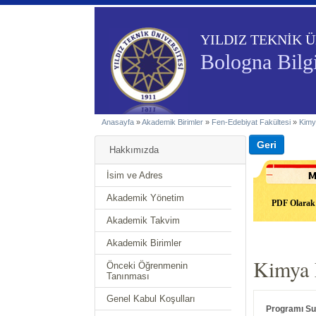
YILDIZ TEKNİK Ü
Bologna Bilg
Anasayfa
»
Akademik Birimler
»
Fen-Edebiyat Fakültesi
»
Kimy
Hakkımızda
İsim ve Adres
Akademik Yönetim
PDF Olarak 
Akademik Takvim
Akademik Birimler
Kimya L
Önceki Öğrenmenin
Tanınması
Genel Kabul Koşulları
Programı S