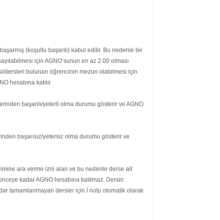
başarmış (koşullu başarılı) kabul edilir. Bu nedenle bir
 sayılabilmesi için AGNO’sunun en az 2.00 olması
si/dersleri bulunan öğrencinin mezun olabilmesi için
O hesabına katılır.
tlerinden başarılı/yeterli olma durumu gösterir ve AGNO
erinden başarısız/yetersiz olma durumu gösterir ve
enimine ara verme izni alan ve bu nedenle derse ait
önünceye kadar AGNO hesabına katılmaz. Dersin
kadar tamamlanmayan dersler için İ notu otomatik olarak