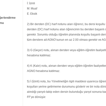
İ: İzinli
M: Muaf
E: Eksik
eğerlendirme
rma
2) Bir dersten (DC) harf notunu alan öğrenci, bu dersi koşullu 
dersten (DC) harf notunu alan öğrencinin bu dersten başarılı
gerekir. Sorumlu olduğu öğretim planında koşullu başarılı der
tüm derslere ait AGNO’sunun en az 2.00 olması gerekir ve AGN
3) G (Geçer) notu, alınan dersten veya eğitim-öğretim faaliye
hesabına katılmaz.
4) K (Kalır) notu, alınan dersten veya eğitim-öğretim faaliyetl
AGNO hesabına katılmaz.
5) İ (İzinli) notu, bu Yönetmeliğin ilgili maddesi uyarınca öğr
koşulları yerine getirmeme durumunu gösterir ve bir nota d
alındığı yarıyılı takip eden dersin bulunduğu yarıyıl sonuna 
FF’ye dönüşür.