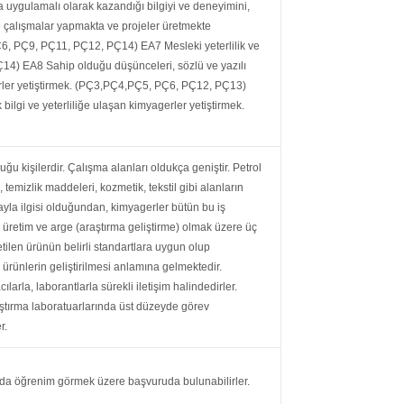
 uygulamalı olarak kazandığı bilgiyi ve deneyimini,
e çalışmalar yapmakta ve projeler üretmekte
Ç6, PÇ9, PÇ11, PÇ12, PÇ14) EA7 Mesleki yeterlilik ve
PÇ14) EA8 Sahip olduğu düşünceleri, sözlü ve yazılı
agerler yetiştirmek. (PÇ3,PÇ4,PÇ5, PÇ6, PÇ12, PÇ13)
lgi ve yeterliliğe ulaşan kimyagerler yetiştirmek.
u kişilerdir. Çalışma alanları oldukça geniştir. Petrol
, temizlik maddeleri, kozmetik, tekstil gibi alanların
yla ilgisi olduğundan, kimyagerler bütün bu iş
l, üretim ve arge (araştırma geliştirme) olmak üzere üç
etilen ürünün belirli standartlara uygun olup
 ürünlerin geliştirilmesi anlamına gelmektedir.
larla, laborantlarla sürekli iletişim halindedirler.
aştırma laboratuarlarında üst düzeyde görev
r.
da öğrenim görmek üzere başvuruda bulunabilirler.