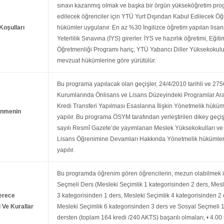
sınavı kazanmış olmak ve başka bir örgün yükseköğretim prog
edilecek öğrenciler için YTÜ Yurt Dışından Kabul Edilecek Ö
Koşulları
hükümler uygulanır. En az %30 İngilizce öğretim yapılan lisan
Yeterlilik Sınavına (İYS) girerler. İYS ve hazırlık öğretimi, Eği
Öğretmenliği Programı hariç, YTÜ Yabancı Diller Yüksekokul
mevzuat hükümlerine göre yürütülür.
Bu programa yapılacak olan geçişler, 24/4/2010 tarihli ve 2
Kurumlarında Önlisans ve Lisans Düzeyindeki Programlar Aras
Kredi Transferi Yapılması Esaslarına İlişkin Yönetmelik hükü
enmenin
yapılır. Bu programa ÖSYM tarafından yerleştirilen dikey geçiş
sayılı Resmî Gazete’de yayımlanan Meslek Yüksekokulları ve
Lisans Öğrenimine Devamları Hakkında Yönetmelik hükümleri
yapılır.
Bu programda öğrenim gören öğrencilerin, mezun olabilmek iç
Seçmeli Ders (Mesleki Seçimlik 1 kategorisinden 2 ders, Mesl
erece
3 kategorisinden 1 ders, Mesleki Seçimlik 4 kategorisinden 2 
i Ve Kurallar
Mesleki Seçimlik 6 kategorisinden 3 ders ve Sosyal Seçmeli 
dersten (toplam 164 kredi /240 AKTS) başarılı olmaları, • 4.00