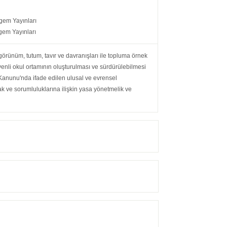
gem Yayınları
gem Yayınları
ş görünüm, tutum, tavır ve davranışları ile topluma örnek
üvenli okul ortamının oluşturulması ve sürdürülebilmesi
l Kanunu'nda ifade edilen ulusal ve evrensel
 hak ve sorumluluklarına ilişkin yasa yönetmelik ve