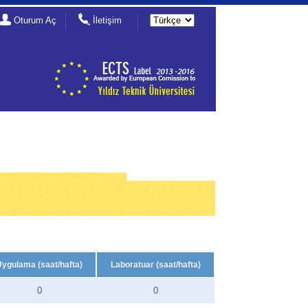
Oturum Aç
İletişim
Uygulama (saat/hafta)
Laboratuar (saat/hafta)
0
0