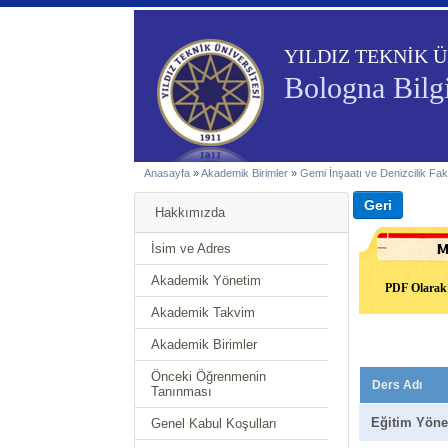
YILDIZ TEKNİK Ü
Bologna Bilg
Anasayfa
»
Akademik Birimler
»
Gemi İnşaatı ve Denizcilik Fak
Hakkımızda
İsim ve Adres
Akademik Yönetim
PDF Olarak 
Akademik Takvim
Akademik Birimler
Önceki Öğrenmenin
Ders Adı
Tanınması
Eğitim Yöne
Genel Kabul Koşulları