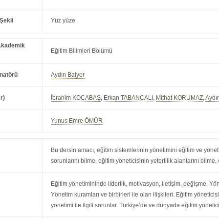
Şekli
Yüz yüze
Akademik
Eğitim Bilimleri Bölümü
natörü
Aydın Balyer
r)
İbrahim KOCABAŞ
,
Erkan TABANCALI
,
Mithat KORUMAZ
,
Aydı
Yunus Emre ÖMÜR
Bu dersin amacı, eğitim sistemlerinin yönetimini eğitim ve yönet
sorunlarını bilme, eğitim yöneticisinin yeterlilik alanlarını bilme,
Eğitim yönetimininde liderlik, motivasyon, iletişim, değişme. Yön
Yönetim kuramları ve birbirleri ile olan ilişkileri. Eğitim yöneticisi
yönetimi ile ilgili sorunlar. Türkiye’de ve dünyada eğitim yönetic