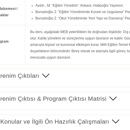
Aydın , M. “Eğitim Yönetimi”. Ankara: Hatipoğlu Yayınevi.
Malzemesi /
Bursalıoğlu Z. “Eğitim Yönetiminde Kuram ve Uygulama” Pe
aklar
Bursalıoğlu Z. “Okul Yönetiminde Yeni Yapı ve Davranış” Pe
Bu ders, aşağıdaki MEB yeterlilikleri ile doğrudan ilişkilidir: Dı
olur. Kalite yönetimi ve süreçlerine uygun davranır ve katılır. G
ogram
amacıyla kişisel ve kurumsal etkileşim kurar. Milli Eğitim Teme
duyarlıkların bilincindedir. Birey olarak ve alanıyla ilgili görev,
mevzuata uygun davranır.
enim Çıktıları
enim Çıktısı & Program Çıktısı Matrisi
 Konular ve İlgili Ön Hazırlık Çalışmaları