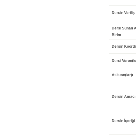
Dersin Veriliş 
Dersi Sunan 
Birim
Dersin Koordi
Dersi Veren(le
Asistan(lar)ı
Dersin Amacı
Dersin İçeriği