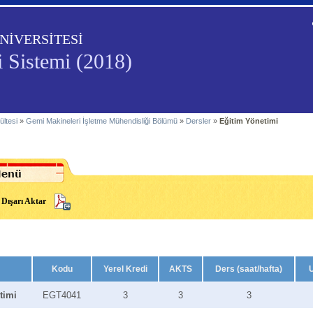
NİVERSİTESİ
i Sistemi (2018)
ültesi
»
Gemi Makineleri İşletme Mühendisliği Bölümü
»
Dersler
»
Eğitim Yönetimi
Dışarı Aktar
Kodu
Yerel Kredi
AKTS
Ders (saat/hafta)
timi
EGT4041
3
3
3