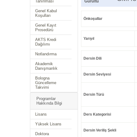
Tanınması
Gürültü
Genel Kabul
Koşulları
Önkoşullar
Genel Kayıt
Prosedürü
Yarıyıl
AKTS Kredi
Dağılımı
Notlandırma
Dersin Dili
Akademik
Danışmanlık
Dersin Seviyesi
Bologna
Güncelleme
Takvimi
Dersin Türü
Programlar
Hakkında Bilgi
Lisans
Ders Kategorisi
Yüksek Lisans
Dersin Veriliş Şekli
Doktora