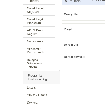
Tanınması
Bilim Tarihi
Genel Kabul
Koşulları
Önkoşullar
Genel Kayıt
Prosedürü
Yarıyıl
AKTS Kredi
Dağılımı
Notlandırma
Dersin Dili
Akademik
Danışmanlık
Dersin Seviyesi
Bologna
Güncelleme
Takvimi
Programlar
Hakkında Bilgi
Lisans
Yüksek Lisans
Doktora