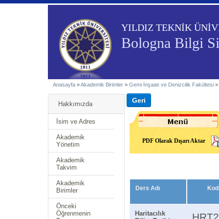
YILDIZ TEKNİK ÜNİV
Bologna Bilgi S
Anasayfa
»
Akademik Birimler
»
Gemi İnşaatı ve Denizcilik Fakültesi
Hakkımızda
İsim ve Adres
Akademik
PDF Olarak Dışarı Aktar
Yönetim
Akademik
Takvim
Akademik
Ders Adı
Kod
Birimler
Önceki
Öğrenmenin
Haritacılık
HRT2