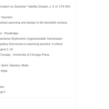
işleri ve Zaviyeler” Vakıflar Dergisi, s. II, sf. 279-304.
 Yayınları.
f urban planning and design in the twentieth century,
on : Routledge.
Planlama Söyleminin Uygulamadaki Yansımaları.
patory Discourses in planning practice. A critical
ages):1-10.
Chicago : University of Chicago Press.
ehir. İstanbul: Metis.
a:İmge.
arı.
dir?