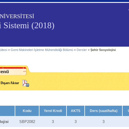
NİVERSİTESİ
i Sistemi (2018)
ültesi
»
Gemi Makineleri İşletme Mühendisliği Bölümü
»
Dersler
»
Şehir Sosyolojisi
Dışarı Aktar
Kodu
Yerel Kredi
AKTS
Ders (saat/hafta)
ojisi
SBP2082
3
3
3