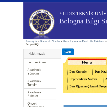
YILDIZ TEKNİK ÜNİV
Bologna Bilgi S
Anasayfa
»
Akademik Birimler
»
Gemi İnşaatı ve Denizcilik Fakültesi
Jeopolitiği
Hakkımızda
İsim ve Adres
Akademik
Ders Güncelle
Ders Kita
Yönetim
Değerlendirme Sistemi
A
Akademik
Takvim
Ders Öğrenim Çıktısı & Progra
Akademik
Birimler
Önceki