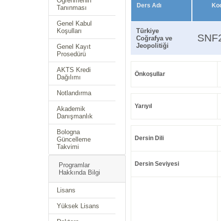
Öğrenmenin
Ders Adı
Ko
Tanınması
Genel Kabul
Koşulları
Türkiye
SNF
Coğrafya ve
Jeopolitiği
Genel Kayıt
Prosedürü
AKTS Kredi
Önkoşullar
Dağılımı
Notlandırma
Yarıyıl
Akademik
Danışmanlık
Bologna
Dersin Dili
Güncelleme
Takvimi
Dersin Seviyesi
Programlar
Hakkında Bilgi
Lisans
Yüksek Lisans