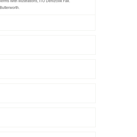
rms With Illustrations, İTÜ Denizcilik Fak.
Butterworth.