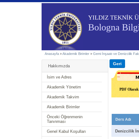
YILDIZ TEKNİK Ü
Bologna Bilg
Anasayfa
»
Akademik Birimler
»
Gemi İnşaatı ve Denizcilik Fak
Hakkımızda
İsim ve Adres
Akademik Yönetim
PDF Olarak 
Akademik Takvim
Akademik Birimler
Önceki Öğrenmenin
Ders Adı
Tanınması
Denizcilik İn
Genel Kabul Koşulları