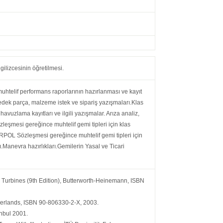
gilizcesinin öğretilmesi.
muhtelif performans raporlarının hazırlanması ve kayıt
Yedek parça, malzeme istek ve sipariş yazışmaları.Klas
havuzlama kayıtları ve ilgili yazışmalar. Arıza analiz,
leşmesi gereğince muhtelif gemi tipleri için klas
ARPOL Sözleşmesi gereğince muhtelif gemi tipleri için
ı.Manevra hazırlıkları.Gemilerin Yasal ve Ticari
urbines (9th Edition), Butterworth-Heinemann, ISBN
rlands, ISBN 90-806330-2-X, 2003.
anbul 2001.