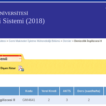
NİVERSİTESİ
i Sistemi (2018)
ültesi
»
Gemi Makineleri İşletme Mühendisliği Bölümü
»
Dersler
»
Denizcilik İngilizcesi II
Dışarı Aktar
Kodu
Yerel Kredi
AKTS
Ders (saat/hafta)
gilizcesi II
GMI4641
2
3
2