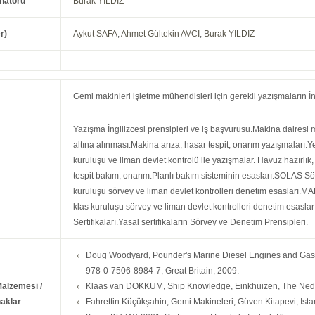
natörü
Burak YILDIZ
r)
Aykut SAFA
,
Ahmet Gültekin AVCI
,
Burak YILDIZ
Gemi makinleri işletme mühendisleri için gerekli yazışmaların İn
Yazışma İngilizcesi prensipleri ve iş başvurusu.Makina dairesi 
altına alınması.Makina arıza, hasar tespit, onarım yazışmaları.
kuruluşu ve liman devlet kontrolü ile yazışmalar. Havuz hazırlık, 
tespit bakım, onarım.Planlı bakım sisteminin esasları.SOLAS Söz
kuruluşu sörvey ve liman devlet kontrolleri denetim esasları.M
klas kuruluşu sörvey ve liman devlet kontrolleri denetim esaslar
Sertifikaları.Yasal sertifikaların Sörvey ve Denetim Prensipleri.
Doug Woodyard, Pounder's Marine Diesel Engines and Gas T
978-0-7506-8984-7, Great Britain, 2009.
Malzemesi /
Klaas van DOKKUM, Ship Knowledge, Einkhuizen, The Nede
aklar
Fahrettin Küçükşahin, Gemi Makineleri, Güven Kitapevi, İst