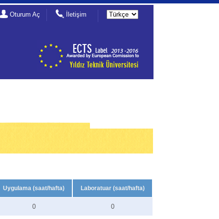
Oturum Aç
İletişim
Uygulama (saat/hafta)
Laboratuar (saat/hafta)
0
0