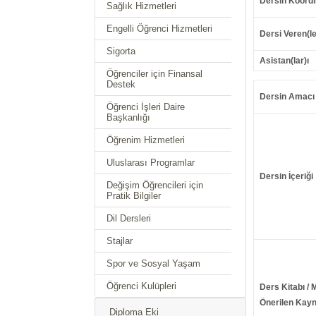
Dersin Koordi
Sağlık Hizmetleri
Engelli Öğrenci Hizmetleri
Dersi Veren(le
Sigorta
Asistan(lar)ı
Öğrenciler için Finansal
Destek
Dersin Amacı
Öğrenci İşleri Daire
Başkanlığı
Öğrenim Hizmetleri
Uluslarası Programlar
Dersin İçeriği
Değişim Öğrencileri için
Pratik Bilgiler
Dil Dersleri
Stajlar
Spor ve Sosyal Yaşam
Öğrenci Kulüpleri
Ders Kitabı / 
Önerilen Kayn
Diploma Eki