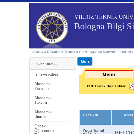
YILDIZ TEKNİK ÜNİV
Bologna Bilgi S
Anasayfa
»
Akademik Birimler
»
Gemi İnşaatı ve Denizcilik Fakültesi
Hakkımızda
İsim ve Adres
Akademik
PDF Olarak Dışarı Aktar
Yönetim
Akademik
Takvim
Akademik
Ders Adı
Kodu
Birimler
Önceki
Öğrenmenin
Yoga Temel
BED1