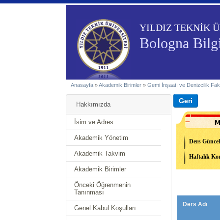
YILDIZ TEKNİK Ü
Bologna Bilg
Anasayfa
»
Akademik Birimler
»
Gemi İnşaatı ve Denizcilik Fak
Hakkımızda
İsim ve Adres
Akademik Yönetim
Ders Güncel
Akademik Takvim
Haftalık Kon
Akademik Birimler
Önceki Öğrenmenin
Tanınması
Ders Adı
Genel Kabul Koşulları