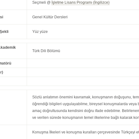
Seçmeli @
İşletme Lisans Programı (İngilizce)
si
Genel Kültür Dersleri
Şekli
Yüz yüze
Akademik
Türk Dili Bölümü
natörü
r)
Sözlü anlatımın önemini kavramak, konuşmanın doğuşunu, temel
öğrendiği bilgileri uygulayabilme, bireysel konuşmalarda veya be
amaç doğrultusunda kendisini doğru ifade edebilme. Belirlenen
ve verilen sürede konuşmanın temel ilkelerine bağlı kalarak k
Konuşma İlkeleri ve konuşma kuralları çerçevesinde Türkçeyi et