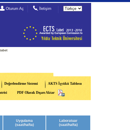
Oturum Aç
İletişim
tabet
Değerlendirme Sistemi
AKTS İşyükü Tablosu
trisi
PDF Olarak Dışarı Aktar
Uygulama
Laboratuar
(saat/hafta)
(saat/hafta)