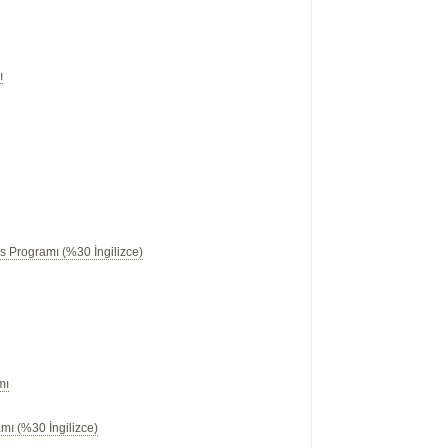
ı
s Programı (%30 İngilizce)
mı
mı (%30 İngilizce)