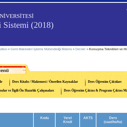
NİVERSİTESİ
i Sistemi (2018)
ültesi
»
Gemi Makineleri İşletme Mühendisliği Bölümü
»
Dersler
»
Konuşma Teknikleri ve Hi
le
Ders Kitabı / Malzemesi / Önerilen Kaynaklar
Ders Öğrenim Çıktıları
ular ve İlgili Ön Hazırlık Çalışmaları
Ders Öğrenim Çıktısı & Program Çıktısı Ma
Kodu
Yerel
AKTS
Ders
Kredi
(saat/hafta)