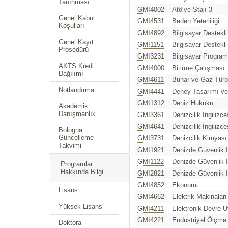
Tanınması
GMI4002
Atölye Stajı 3
Genel Kabul
GMI4531
Beden Yeterliliği
Koşulları
GMI4892
Bilgisayar Destekl
Genel Kayıt
GMI1151
Bilgisayar Destekl
Prosedürü
GMI3231
Bilgisayar Program
AKTS Kredi
GMI4000
Bitirme Çalışması
Dağılımı
GMI4611
Buhar ve Gaz Türbi
Notlandırma
GMI4441
Deney Tasarımı ve
GMI1312
Deniz Hukuku
Akademik
Danışmanlık
GMI3361
Denizcilik İngilizce
GMI4641
Denizcilik İngilizces
Bologna
Güncelleme
GMI3731
Denizcilik Kimyası
Takvimi
GMI1921
Denizde Güvenlik I
GMI1122
Denizde Güvenlik I
Programlar
Hakkında Bilgi
GMI2821
Denizde Güvenlik I
GMI4852
Ekonomi
Lisans
GMI4662
Elektrik Makinaları
Yüksek Lisans
GMI4211
Elektronik Devre U
GMI4221
Endüstriyel Ölçme 
Doktora