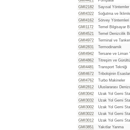
GMI4421
Pompalar
GMI2182
Sayısal Yöntemler
GMI4322
Soğutma ve İkliml
GMI4162
Sörvey Yöntemleri
GMI1172
Temel Bilgisayar Bi
GMI4521
Temel Denizcilik Bi
GMI4972
Terminal ve Tanke
GMI2831
Termodinamik
GMI4942
Tersane ve Liman 
GMI4862
Titreşim ve Gürült
GMI4481
Transport Tekniği
GMI4672
Tribolojinin Esaslar
GMI4762
Turbo Makineler
GMI2812
Uluslararası Denizc
GMI3042
Uzak Yol Gemi Staj
GMI3032
Uzak Yol Gemi Sta
GMI3002
Uzak Yol Gemi St
GMI3022
Uzak Yol Gemi Staj
GMI3012
Uzak Yol Gemi Staj
GMI3851
Yakıtlar Yanma