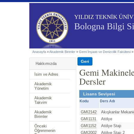
YILDIZ TEKNİK ÜNİV
Bologna Bilgi S
Anasayfa
»
Akademik Birimler
»
Gemi İnşaatı ve Denizcilik Fakültesi
Hakkımızda
Gemi Makinele
İsim ve Adres
Dersler
Akademik
Yönetim
Lisans Seviyesi
Akademik
Kodu
Ders Adı
Takvim
Akademik
GMI2142
Akışkanlar Mekani
Birimler
GMI1131
Atölye
GMI1152
Atölye Stajı
Önceki
Öğrenmenin
GMI2002
Atölye Stajı 2