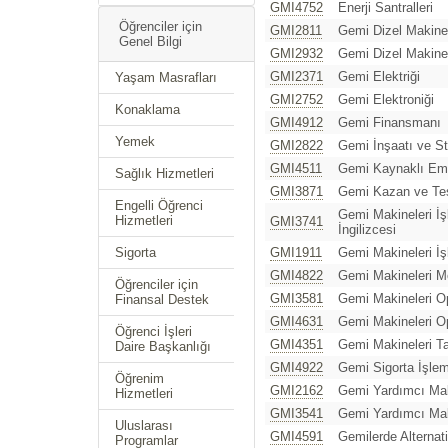
GMI4752
Enerji Santralleri
Öğrenciler için
GMI2811
Gemi Dizel Makinel
Genel Bilgi
GMI2932
Gemi Dizel Makinele
GMI2371
Gemi Elektriği
Yaşam Masrafları
GMI2752
Gemi Elektroniği
Konaklama
GMI4912
Gemi Finansmanı
Yemek
GMI2822
Gemi İnşaatı ve Sta
GMI4511
Gemi Kaynaklı Emi
Sağlık Hizmetleri
GMI3871
Gemi Kazan ve Tes
Engelli Öğrenci
Gemi Makineleri İş
Hizmetleri
GMI3741
İngilizcesi
Sigorta
GMI1911
Gemi Makineleri İş
GMI4822
Gemi Makineleri M
Öğrenciler için
GMI3581
Gemi Makineleri O
Finansal Destek
GMI4631
Gemi Makineleri O
Öğrenci İşleri
GMI4351
Gemi Makineleri T
Daire Başkanlığı
GMI4922
Gemi Sigorta İşlem
Öğrenim
GMI2162
Gemi Yardımcı Maki
Hizmetleri
GMI3541
Gemi Yardımcı Maki
Uluslarası
GMI4591
Gemilerde Alternati
Programlar