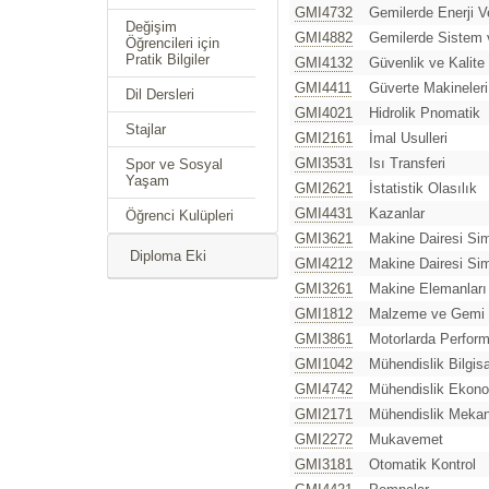
GMI4732
Gemilerde Enerji Ve
Değişim
GMI4882
Gemilerde Sistem v
Öğrencileri için
Pratik Bilgiler
GMI4132
Güvenlik ve Kalite
GMI4411
Güverte Makineleri
Dil Dersleri
GMI4021
Hidrolik Pnomatik
Stajlar
GMI2161
İmal Usulleri
GMI3531
Isı Transferi
Spor ve Sosyal
Yaşam
GMI2621
İstatistik Olasılık
GMI4431
Kazanlar
Öğrenci Kulüpleri
GMI3621
Makine Dairesi Sim
Diploma Eki
GMI4212
Makine Dairesi Sim
GMI3261
Makine Elemanları
GMI1812
Malzeme ve Gemi 
GMI3861
Motorlarda Perform
GMI1042
Mühendislik Bilgis
GMI4742
Mühendislik Ekono
GMI2171
Mühendislik Mekan
GMI2272
Mukavemet
GMI3181
Otomatik Kontrol